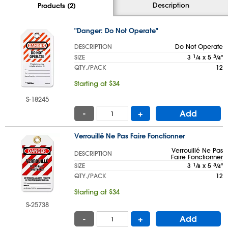
Description
Products (2)
"Danger: Do Not Operate"
DESCRIPTION
Do Not Operate
SIZE
3
1
⁄
x 5
3
⁄
"
4
4
QTY./PACK
12
Starting at $34
S-18245
-
+
Add
Verrouillé Ne Pas Faire Fonctionner
Verrouillé Ne Pas
DESCRIPTION
Faire Fonctionner
SIZE
3
1
⁄
x 5
3
⁄
"
8
4
QTY./PACK
12
Starting at $34
S-25738
-
+
Add